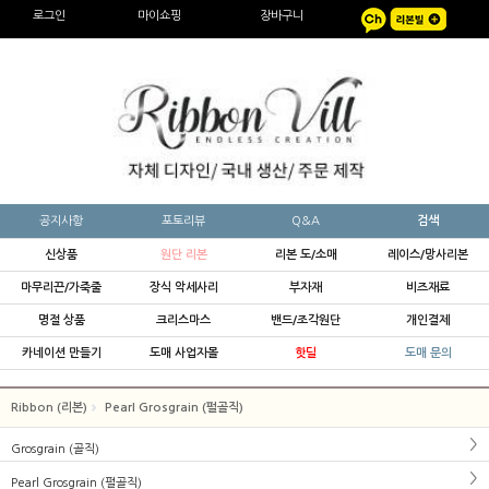
로그인
마이쇼핑
장바구니
공지사항
포토리뷰
Q&A
검색
신상품
원단 리본
리본 도/소매
레이스/망사리본
마무리끈/가죽줄
장식 악세사리
부자재
비즈재료
명절 상품
크리스마스
밴드/조각원단
개인결제
카네이션 만들기
도매 사업자몰
핫딜
도매 문의
Ribbon (리본)
Pearl Grosgrain (펄골직)
Grosgrain (골직)
Pearl Grosgrain (펄골직)