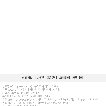
상점정보
PC버젼
이용안내
고객센터
커뮤니티
상호명 (Company Name) : 주식회사 마이크래프트
대표 (Owner) : 박민영 | 개인정보관리책임자 : 박민영
사업자등록번호 :417-81-52442
통신판매업신고번호 :2019-용인기흥-1649
전화 (Tel) : 010-2093-8771 (상담시간 오전 10시~오후5시, 점심시간 12시~1시 제외)
전화 (Tel) : 010-2093-8771 [리본인쇄/제작문의/기관주문]