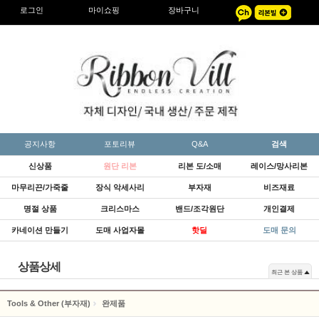
로그인
마이쇼핑
장바구니
공지사항
포토리뷰
Q&A
검색
신상품
원단 리본
리본 도/소매
레이스/망사리본
마무리끈/가죽줄
장식 악세사리
부자재
비즈재료
명절 상품
크리스마스
밴드/조각원단
개인결제
카네이션 만들기
도매 사업자몰
핫딜
도매 문의
상품상세
최근 본 상품
Tools & Other (부자재)
완제품