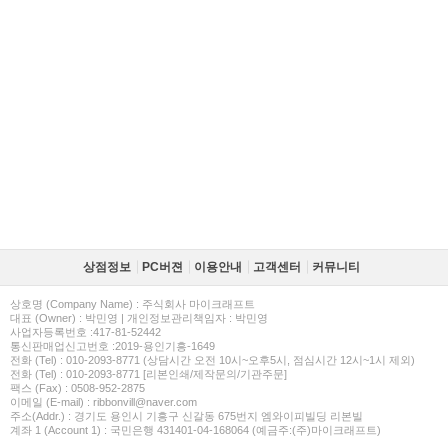
상점정보
PC버젼
이용안내
고객센터
커뮤니티
상호명 (Company Name) : 주식회사 마이크래프트
대표 (Owner) : 박민영 | 개인정보관리책임자 : 박민영
사업자등록번호 :417-81-52442
통신판매업신고번호 :2019-용인기흥-1649
전화 (Tel) : 010-2093-8771 (상담시간 오전 10시~오후5시, 점심시간 12시~1시 제외)
전화 (Tel) : 010-2093-8771 [리본인쇄/제작문의/기관주문]
팩스 (Fax) : 0508-952-2875
이메일 (E-mail) : ribbonvill@naver.com
주소(Addr.) : 경기도 용인시 기흥구 신갈동 675번지 엠와이피빌딩 리본빌
계좌 1 (Account 1) : 국민은행 431401-04-168064 (예금주:(주)마이크래프트)