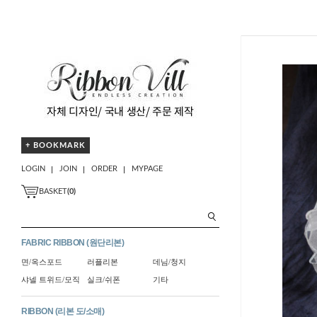
+ BOOKMARK
LOGIN
JOIN
ORDER
MYPAGE
BASKET
(
0
)
FABRIC RIBBON (원단리본)
면/옥스포드
러플리본
데님/청지
샤넬 트위드/모직
실크/쉬폰
기타
RIBBON (리본 도/소매)