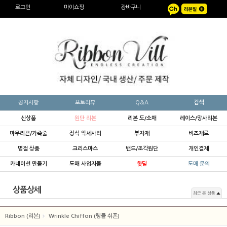
로그인
마이쇼핑
장바구니
공지사항
포토리뷰
Q&A
검색
신상품
원단 리본
리본 도/소매
레이스/망사리본
마무리끈/가죽줄
장식 악세사리
부자재
비즈재료
명절 상품
크리스마스
밴드/조각원단
개인결제
카네이션 만들기
도매 사업자몰
핫딜
도매 문의
상품상세
최근 본 상품
Ribbon (리본)
Wrinkle Chiffon (링클 쉬폰)