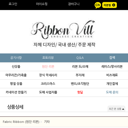
로그인
마이쇼핑
장바구니
공지사항
포토리뷰
Q&A
검색
신상품
원단 리본
리본 도/소매
레이스/망사리본
마무리끈/가죽줄
장식 악세사리
부자재
비즈재료
명절 상품
크리스마스
밴드/조각원단
개인결제
카네이션 만들기
도매 사업자몰
핫딜
도매 문의
상품상세
최근 본 상품
Fabric Ribbon (원단 리본)
기타