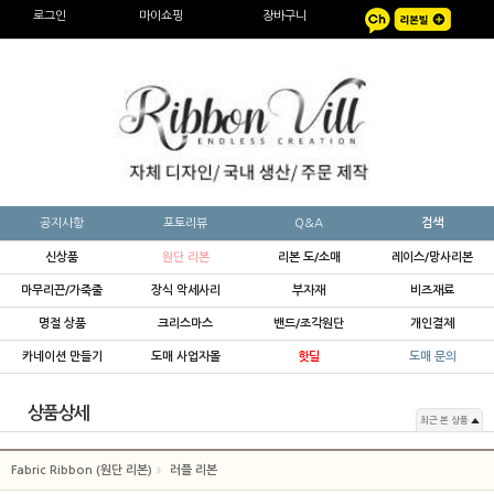
로그인
마이쇼핑
장바구니
공지사항
포토리뷰
Q&A
검색
신상품
원단 리본
리본 도/소매
레이스/망사리본
마무리끈/가죽줄
장식 악세사리
부자재
비즈재료
명절 상품
크리스마스
밴드/조각원단
개인결제
카네이션 만들기
도매 사업자몰
핫딜
도매 문의
상품상세
최근 본 상품
Fabric Ribbon (원단 리본)
러플 리본