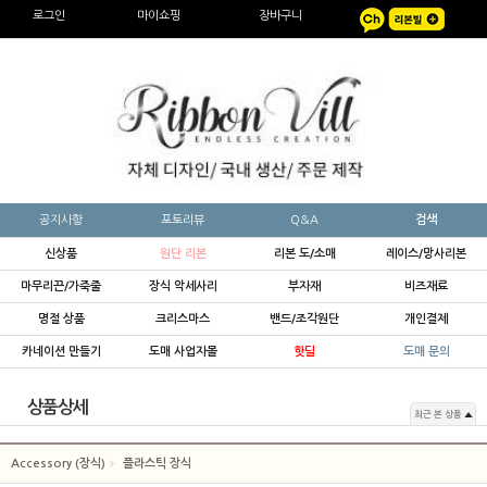
로그인
마이쇼핑
장바구니
공지사항
포토리뷰
Q&A
검색
신상품
원단 리본
리본 도/소매
레이스/망사리본
마무리끈/가죽줄
장식 악세사리
부자재
비즈재료
명절 상품
크리스마스
밴드/조각원단
개인결제
카네이션 만들기
도매 사업자몰
핫딜
도매 문의
상품상세
최근 본 상품
Accessory (장식)
플라스틱 장식