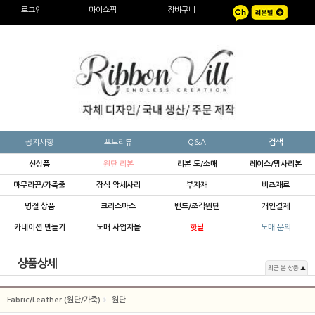
로그인
마이쇼핑
장바구니
공지사항
포토리뷰
Q&A
검색
신상품
원단 리본
리본 도/소매
레이스/망사리본
마무리끈/가죽줄
장식 악세사리
부자재
비즈재료
명절 상품
크리스마스
밴드/조각원단
개인결제
카네이션 만들기
도매 사업자몰
핫딜
도매 문의
상품상세
최근 본 상품
Fabric/Leather (원단/가죽)
원단