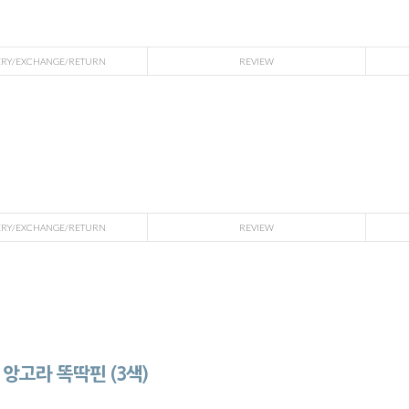
ERY/EXCHANGE/RETURN
REVIEW
ERY/EXCHANGE/RETURN
REVIEW
앙고라 똑딱핀 (3색)