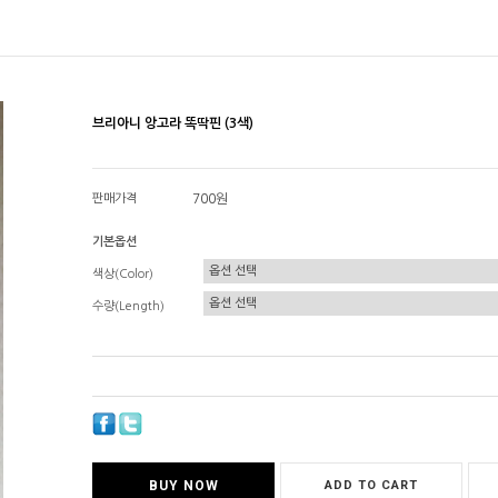
브리아니 앙고라 똑딱핀 (3색)
판매가격
700원
기본옵션
색상(Color)
수량(Length)
BUY NOW
ADD TO CART