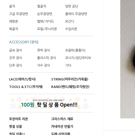
골직
펄골직
양면 공단
고급 무광양면
순무광양면
클래식 무광양면
헤링본
벨벳/자카드
오간디
북골직
프릴/무늬리본
수입리본
ACCESSORY (장식)
금속 장식
큐빅 장식
초음파(통통이)
진주 장식
플라스틱 장식
코사지/원단모티브
단추 장식
자수 장식
기타
LACE(레이스/망사)
STRING(마무리끈/가죽줄)
TOOLS & ETC(부자재)
BAND(밴드/웨빙/조각원단)
포장아트 리본
크리스마스 재료
명절 상품
카네이션 만들기
핫딜 상품!!
도매 사업자몰