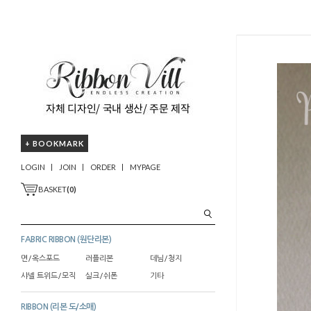
+ BOOKMARK
LOGIN
JOIN
ORDER
MYPAGE
BASKET
(
0
)
FABRIC RIBBON (원단리본)
면/옥스포드
러플리본
데님/청지
샤넬 트위드/모직
실크/쉬폰
기타
RIBBON (리본 도/소매)