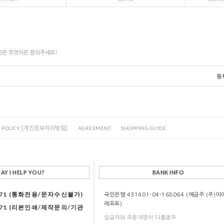
사항은 무엇이든 문의주세요!
등
 POLICY
AGREEMENT
SHOPPING GUIDE
[개인정보처리방침]
AY I HELP YOU?
BANK INFO
8771 (통화전용/문자수신불가)
국민은행 431401-04-168064 (예금주:(주)마
래프트)
8771 (리본인쇄/제작문의/기관
입금자와 주문자명이 다를경우