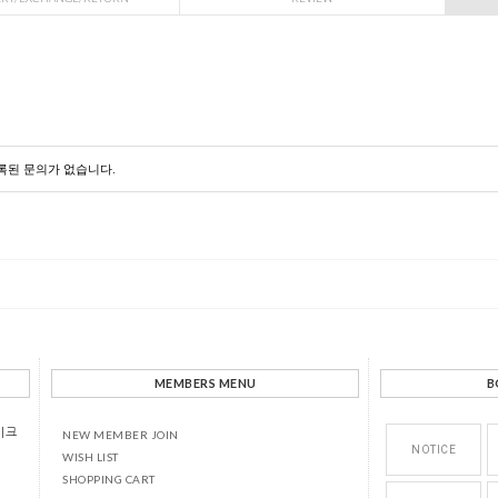
록된 문의가 없습니다.
MEMBERS MENU
B
이크
NEW MEMBER JOIN
NOTICE
WISH LIST
SHOPPING CART