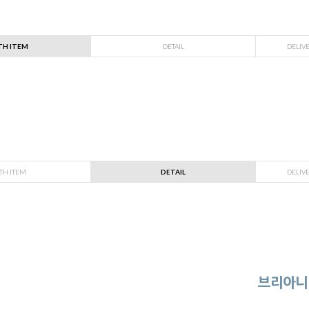
TH ITEM
DETAIL
DELIV
TH ITEM
DETAIL
DELIV
브리아니 