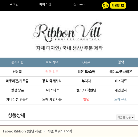
로그인
마이쇼핑
장바구니
공지사항
포토리뷰
Q&A
검색
신상품
원단 리본
리본 도/소매
레이스/망사리본
마무리끈/가죽줄
장식 악세사리
부자재
비즈재료
명절 상품
크리스마스
밴드/조각원단
개인결제
카네이션 만들기
도매 사업자몰
핫딜
도매 문의
상품상세
최근 본 상품
Fabric Ribbon (원단 리본)
샤넬 트위드/ 모직