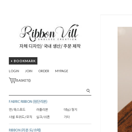
+ BOOKMARK
LOGIN
JOIN
ORDER
MYPAGE
BASKET
(
)
FABRIC RIBBON (원단리본)
면/옥스포드
러플리본
데님/청지
샤넬 트위드/모직
실크/쉬폰
기타
RIBBON (리본 도/소매)