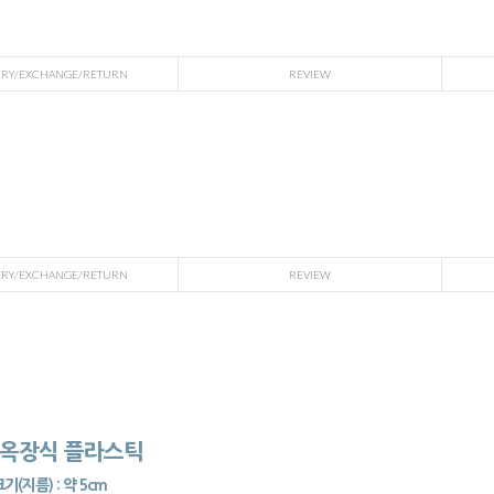
ERY/EXCHANGE/RETURN
REVIEW
ERY/EXCHANGE/RETURN
REVIEW
 옥장식 플라스틱
기(지름) : 약 5cm