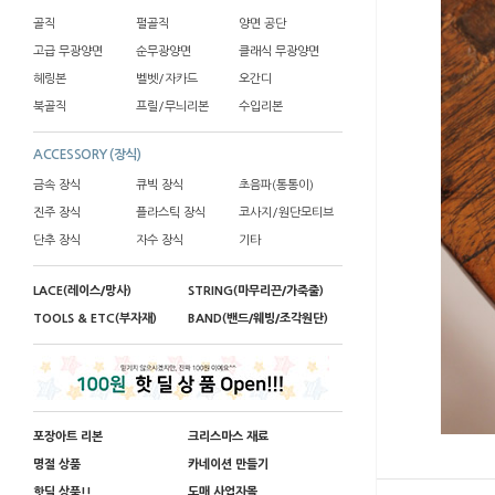
골직
펄골직
양면 공단
고급 무광양면
순무광양면
클래식 무광양면
헤링본
벨벳/자카드
오간디
북골직
프릴/무늬리본
수입리본
ACCESSORY (장식)
금속 장식
큐빅 장식
초음파(통통이)
진주 장식
플라스틱 장식
코사지/원단모티브
단추 장식
자수 장식
기타
LACE(레이스/망사)
STRING(마무리끈/가죽줄)
TOOLS & ETC(부자재)
BAND(밴드/웨빙/조각원단)
포장아트 리본
크리스마스 재료
명절 상품
카네이션 만들기
핫딜 상품!!
도매 사업자몰