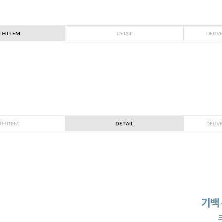
TH ITEM
DETAIL
DELIV
TH ITEM
DETAIL
DELIV
기백
크