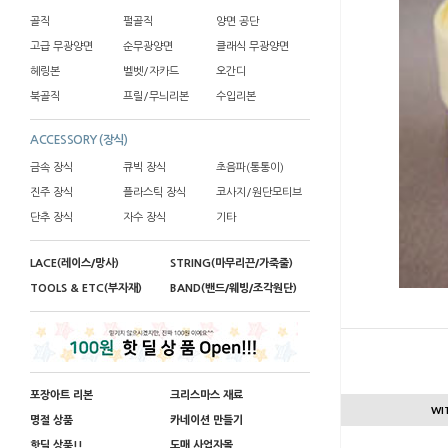
골직
펄골직
양면 공단
고급 무광양면
순무광양면
클래식 무광양면
헤링본
벨벳/자카드
오간디
북골직
프릴/무늬리본
수입리본
ACCESSORY (장식)
금속 장식
큐빅 장식
초음파(통통이)
진주 장식
플라스틱 장식
코사지/원단모티브
단추 장식
자수 장식
기타
LACE(레이스/망사)
STRING(마무리끈/가죽줄)
TOOLS & ETC(부자재)
BAND(밴드/웨빙/조각원단)
포장아트 리본
크리스마스 재료
WI
명절 상품
카네이션 만들기
핫딜 상품!!
도매 사업자몰