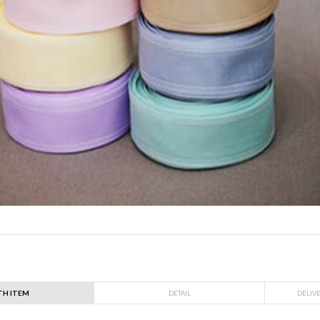
TH ITEM
DETAIL
DELIV