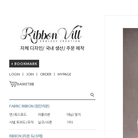
+ BOOKMARK
LOGIN
JOIN
ORDER
MYPAGE
BASKET
(
0
)
FABRIC RIBBON (원단리본)
면/옥스포드
러플리본
데님/청지
샤넬 트위드/모직
실크/쉬폰
기타
RIBBON (리본 도/소매)