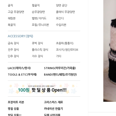
골직
펄골직
양면 공단
고급 무광양면
순무광양면
클래식 무광양면
헤링본
벨벳/자카드
오간디
북골직
프릴/무늬리본
수입리본
ACCESSORY (장식)
금속 장식
큐빅 장식
초음파(통통이)
진주 장식
플라스틱 장식
코사지/원단모티브
단추 장식
자수 장식
기타
LACE(레이스/망사)
STRING(마무리끈/가죽줄)
TOOLS & ETC(부자재)
BAND(밴드/웨빙/조각원단)
포장아트 리본
크리스마스 재료
명절 상품
카네이션 만들기
핫딜 상품!!
도매 사업자몰