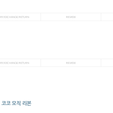
ERY/EXCHANGE/RETURN
REVIEW
ERY/EXCHANGE/RETURN
REVIEW
 코코 모직 리본