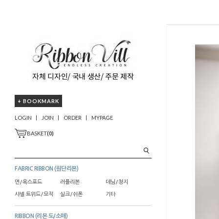
+ BOOKMARK
LOGIN
JOIN
ORDER
MYPAGE
BASKET
(
0
)
FABRIC RIBBON (원단리본)
면/옥스포드
러플리본
데님/청지
샤넬 트위드/모직
실크/쉬폰
기타
RIBBON (리본 도/소매)