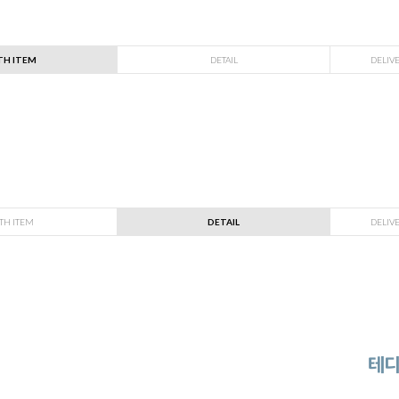
TH ITEM
DETAIL
DELIV
TH ITEM
DETAIL
DELIV
테디