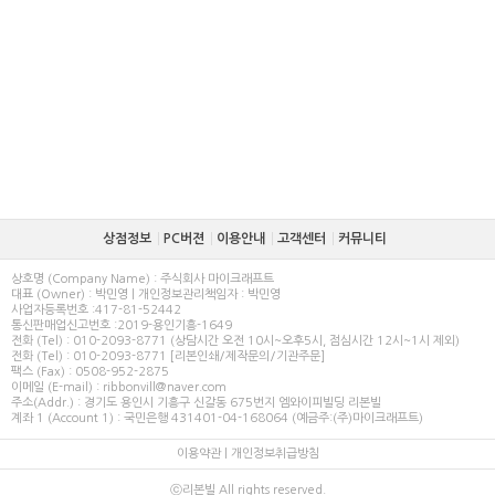
상점정보
PC버젼
이용안내
고객센터
커뮤니티
상호명 (Company Name) : 주식회사 마이크래프트
대표 (Owner) : 박민영 | 개인정보관리책임자 : 박민영
사업자등록번호 :417-81-52442
통신판매업신고번호 :2019-용인기흥-1649
전화 (Tel) : 010-2093-8771 (상담시간 오전 10시~오후5시, 점심시간 12시~1시 제외)
전화 (Tel) : 010-2093-8771 [리본인쇄/제작문의/기관주문]
팩스 (Fax) : 0508-952-2875
이메일 (E-mail) : ribbonvill@naver.com
주소(Addr.) : 경기도 용인시 기흥구 신갈동 675번지 엠와이피빌딩 리본빌
계좌 1 (Account 1) : 국민은행 431401-04-168064 (예금주:(주)마이크래프트)
이용약관
|
개인정보취급방침
ⓒ리본빌 All rights reserved.