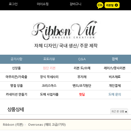
로그인
마이쇼핑
장바구니
공지사항
포토리뷰
Q&A
검색
신상품
원단 리본
리본 도/소매
레이스/망사리본
마무리끈/가죽줄
장식 악세사리
부자재
비즈재료
명절 상품
크리스마스
밴드/조각원단
개인결제
카네이션 만들기
도매 사업자몰
핫딜
도매 문의
상품상세
최근 본 상품
Ribbon (리본)
Overseas (해외 고급/기타)