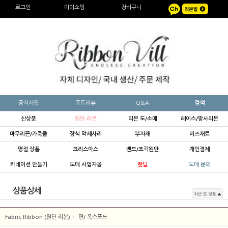
로그인
마이쇼핑
장바구니
공지사항
포토리뷰
Q&A
검색
신상품
원단 리본
리본 도/소매
레이스/망사리본
마무리끈/가죽줄
장식 악세사리
부자재
비즈재료
명절 상품
크리스마스
밴드/조각원단
개인결제
카네이션 만들기
도매 사업자몰
핫딜
도매 문의
상품상세
최근 본 상품
Fabric Ribbon (원단 리본)
면/ 옥스포드