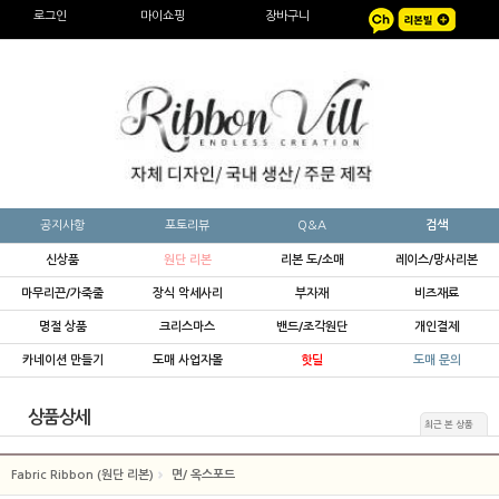
로그인
마이쇼핑
장바구니
공지사항
포토리뷰
Q&A
검색
신상품
원단 리본
리본 도/소매
레이스/망사리본
마무리끈/가죽줄
장식 악세사리
부자재
비즈재료
명절 상품
크리스마스
밴드/조각원단
개인결제
카네이션 만들기
도매 사업자몰
핫딜
도매 문의
상품상세
최근 본 상품
Fabric Ribbon (원단 리본)
면/ 옥스포드